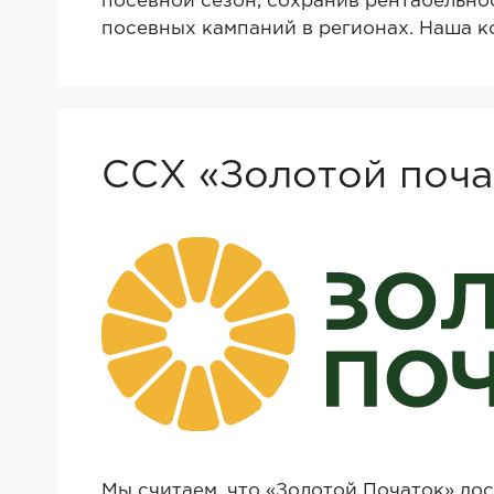
посевной сезон, сохранив рентабельнос
посевных кампаний в регионах. Наша 
ССХ «Золотой поча
Мы считаем, что «Золотой Початок» до