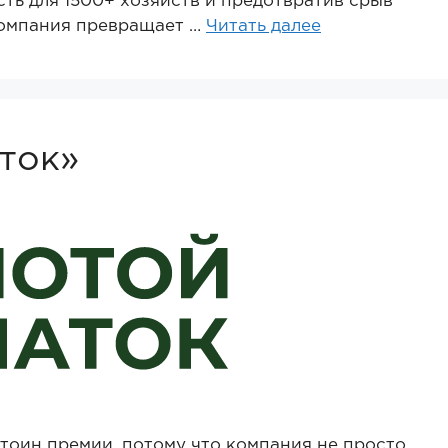
ть для 1500+ хозяйств и предотвратив срыв
компания превращает …
Читать далее
ток»
стоин премии, потому что компания не просто