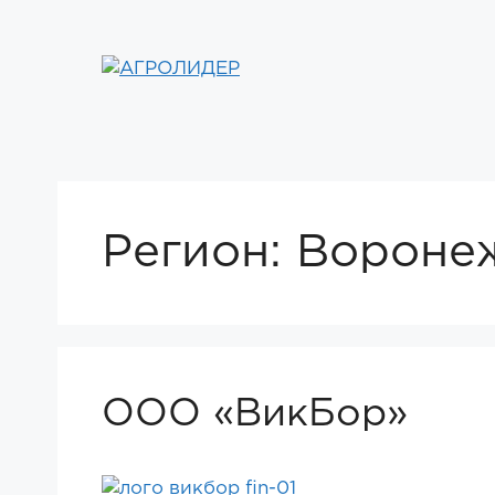
Перейти
к
содержимому
Регион:
Вороне
ООО «ВикБор»