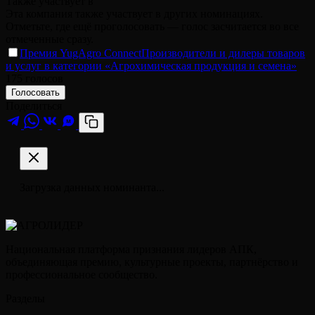
Также участвует в
Эта компания также участвует в других номинациях.
Отметьте, где ещё проголосовать — голос засчитается во все
отмеченные сразу.
Премия YugAgro Connect
Производители и дилеры товаров
и услуг в категории «Агрохимическая продукция и семена»
175
голосов
Голосовать
Поделиться
M
Загрузка данных номинанта...
Национальная платформа признания лидеров АПК,
объединяющая премию, культурные проекты, партнёрство и
профессиональное сообщество.
Разделы