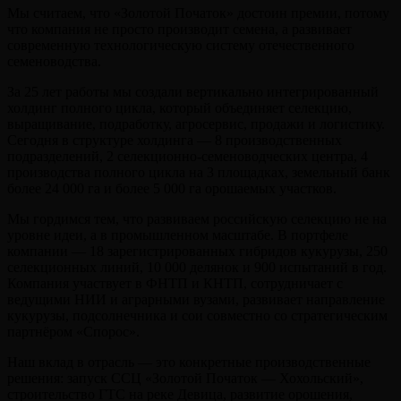
Мы считаем, что «Золотой Початок» достоин премии, потому
что компания не просто производит семена, а развивает
современную технологическую систему отечественного
семеноводства.
За 25 лет работы мы создали вертикально интегрированный
холдинг полного цикла, который объединяет селекцию,
выращивание, подработку, агросервис, продажи и логистику.
Сегодня в структуре холдинга — 8 производственных
подразделений, 2 селекционно-семеноводческих центра, 4
производства полного цикла на 3 площадках, земельный банк
более 24 000 га и более 5 000 га орошаемых участков.
Мы гордимся тем, что развиваем российскую селекцию не на
уровне идеи, а в промышленном масштабе. В портфеле
компании — 18 зарегистрированных гибридов кукурузы, 250
селекционных линий, 10 000 делянок и 900 испытаний в год.
Компания участвует в ФНТП и КНТП, сотрудничает с
ведущими НИИ и аграрными вузами, развивает направление
кукурузы, подсолнечника и сои совместно со стратегическим
партнёром «Спорос».
Наш вклад в отрасль — это конкретные производственные
решения: запуск ССЦ «Золотой Початок — Хохольский»,
строительство ГТС на реке Девица, развитие орошения,