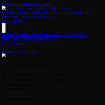
Перейти к основному контенту
Главная
Премия
Гимн села
Голосование
Партнёрские
номинации
Партнёрам
Итоги 2025
Подать заявку
Главная
Премия
Гимн села
Голосование
Партнёрские
номинации
Партнёрам
Итоги 2025
Подать заявку
Главная
›
Голосование
›
ССХ «Золотой початок»
ССХ «Золотой початок»
Национальная Премия Агролидер 2026
Растениеводство
›
Семена
›
Производитель генетики
Воронежская обл
Информация
О номинанте