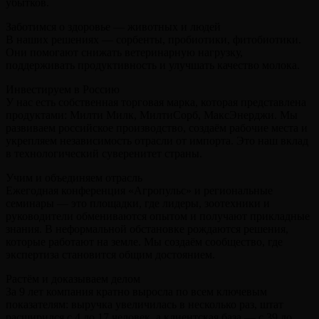
убытков.
Заботимся о здоровье — животных и людей
В наших решениях — сорбенты, пробиотики, фитобиотики.
Они помогают снижать ветеринарную нагрузку,
поддерживать продуктивность и улучшать качество молока.
Инвестируем в Россию
У нас есть собственная торговая марка, которая представлена
продуктами: Милти Милк, МилтиСорб, МаксЭнерджи. Мы
развиваем российское производство, создаём рабочие места и
укрепляем независимость отрасли от импорта. Это наш вклад
в технологический суверенитет страны.
Учим и объединяем отрасль
Ежегодная конференция «Агропульс» и региональные
семинары — это площадки, где лидеры, зоотехники и
руководители обмениваются опытом и получают прикладные
знания. В неформальной обстановке рождаются решения,
которые работают на земле. Мы создаём сообщество, где
экспертиза становится общим достоянием.
Растём и доказываем делом
За 9 лет компания кратно выросла по всем ключевым
показателям: выручка увеличилась в несколько раз, штат
расширился с 4 до 17 человек, а клиентская база — с 39 до