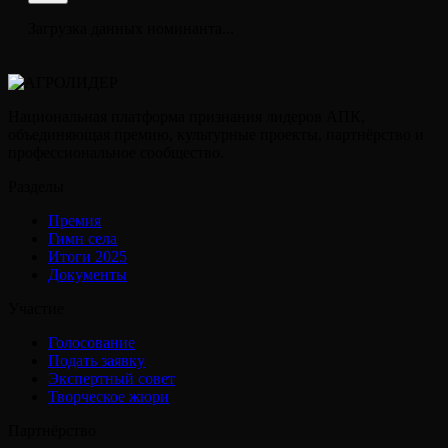
Загрузка данных номинанта...
Национальная платформа признания лидеров АПК,
объединяющая премию, культурные проекты, партнёрство и
профессиональное сообщество.
Разделы
Премия
Гимн села
Итоги 2025
Документы
Участие
Голосование
Подать заявку
Экспертный совет
Творческое жюри
Партнёрство