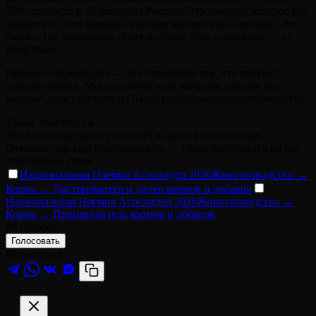
300+ хозяйств в 12 регионах России. Это доверие, которое мы
заработали. Это команда, которая мыслит как партнёры. Это
бизнес, где экспертиза стоит во главе угла, а продажи — её
следствие.
Премия «Агролидер» — это признание тех, кто двигает
отрасль вперёд. Мы достойны этой награды, потому что
каждый день работаем на благо российского животноводства.
Также участвует в
Эта компания также участвует в других номинациях.
Отметьте, где ещё проголосовать — голос засчитается во все
отмеченные сразу.
Национальная Премия Агролидер 2026
Животноводство →
Корма → Дистрибьютер и дилер кормов и добавок
Национальная Премия Агролидер 2026
Животноводство →
Корма → Производитель кормов и добавок
98
голосов
Голосовать
Поделиться
M