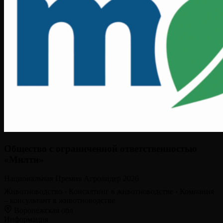
Общество с ограниченной ответственностью
«Милти»
Национальная Премия Агролидер 2026
Животноводство
›
Консалтинг в животноводстве
›
Компания
– консультант в животноводстве
Воронежская обл
Информация