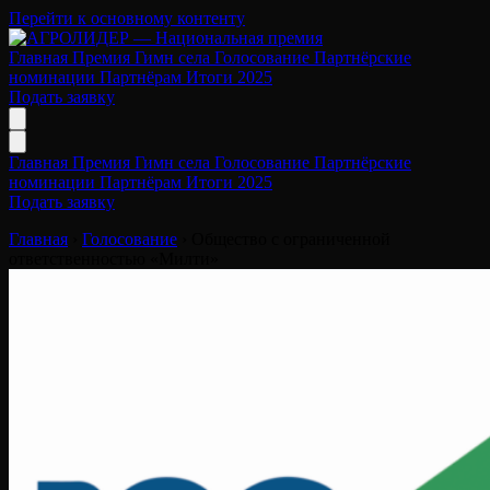
Перейти к основному контенту
Главная
Премия
Гимн села
Голосование
Партнёрские
номинации
Партнёрам
Итоги 2025
Подать заявку
Главная
Премия
Гимн села
Голосование
Партнёрские
номинации
Партнёрам
Итоги 2025
Подать заявку
Главная
›
Голосование
›
Общество с ограниченной
ответственностью «Милти»