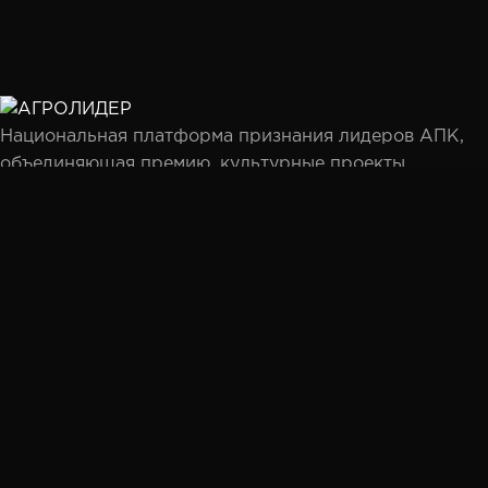
Национальная платформа признания лидеров АПК,
объединяющая премию, культурные проекты,
партнёрство и профессиональное сообщество.
Мы используем файлы cookie, чтобы улучшить ваш
Разделы
опыт взаимодействия с сайтом. Продолжая работу, вы
Премия
соглашаетесь с нашей
Политикой
конфиденциальности
.
Гимн села
Итоги 2025
Принять
Документы
Участие
Голосование
Подать заявку
Экспертный совет
Творческое жюри