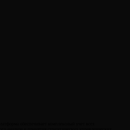
латформа обеспечивает комплексный учет всех
ого анализа и принятия стратегических управленческих