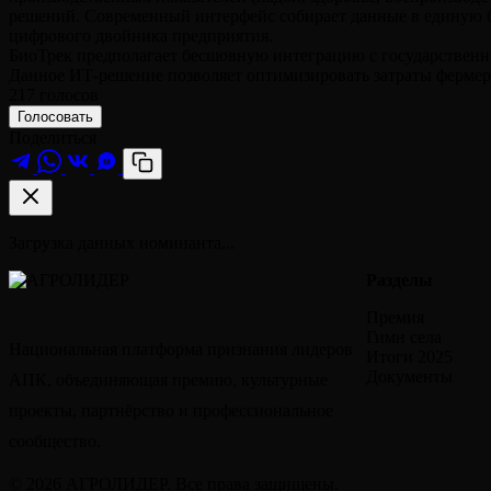
решений. Современный интерфейс собирает данные в единую б
цифрового двойника предприятия.
БиоТрек предполагает бесшовную интеграцию с государственны
Данное ИТ-решение позволяет оптимизировать затраты фермерс
217
голосов
Голосовать
Поделиться
M
Загрузка данных номинанта...
Разделы
Премия
Гимн села
Национальная платформа признания лидеров
Итоги 2025
Документы
АПК, объединяющая премию, культурные
проекты, партнёрство и профессиональное
сообщество.
© 2026 АГРОЛИДЕР. Все права защищены.