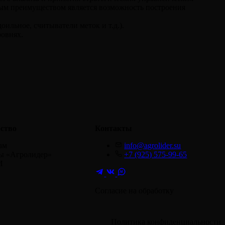
ым преимуществом является возможность построения
льное, считыватели меток и т.д.).
ровнях.
ство
Контакты
ам
info@agrolider.su
ы «Агролидер»
+7 (925) 575-99-65
И
M
Согласие на обработку
Политика конфиденциальности