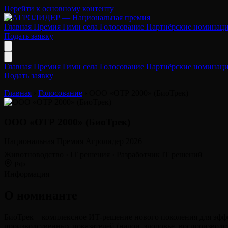
Перейти к основному контенту
Главная
Премия
Гимн села
Голосование
Партнёрские номинац
Подать заявку
Главная
Премия
Гимн села
Голосование
Партнёрские номинац
Подать заявку
Главная
›
Голосование
›
ООО «ОТР 2000» (БиоТрек)
ООО «ОТР 2000» (БиоТрек)
Национальная Премия Агролидер 2026
Животноводство
›
IT решения
›
Разработчик IT решений
РФ
Информация
О номинанте
БиоТрек – комплексное ИТ-решение нового поколения для эф
производственных показателей (надои, здоровье, воспроизводс