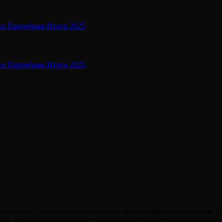
ии
Партнёрам
Итоги 2025
ии
Партнёрам
Итоги 2025
фективного управления молочным и мясным животноводством. П
тво, кормление) и выделяет экономический модуль для финансов