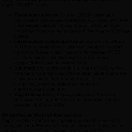
Сорта «СОКО» — это:
Признанное качество:
сорта «СОКО» ежегодно
показывают стабильные результаты в десятках регионов,
обеспечивая высокую урожайность и качество зерна,
востребованное как на внутреннем, так и на экспортном
рынках.
Оптимальное содержание белка:
сорта сои селекции
«СОКО» стабильно показывают высокие показатели
протеина. В рамках федеральной программы ФНТП
создан новый высокобелковый сорт СК Тева, с
содержанием белка более 45% АСВ.
Адаптивность:
сорта компании, такие как СК Артика,
отличаются универсальностью и широчайшим ареалом
выращивания (до 8 регионов), что делает их
востребованными в различных почвенно-
климатических условиях.
Надёжность:
Все сорта создаются классическими
методами селекции без использования трансгенных
технологий (Non-GMO).
Лидерство, подтверждённое рынком:
Сорта «СОКО» стабильно занимают около 40 % посевных
площадей сои в Южном и Северо-Кавказском федеральных
округах и около15 % в Центральном и около 25%