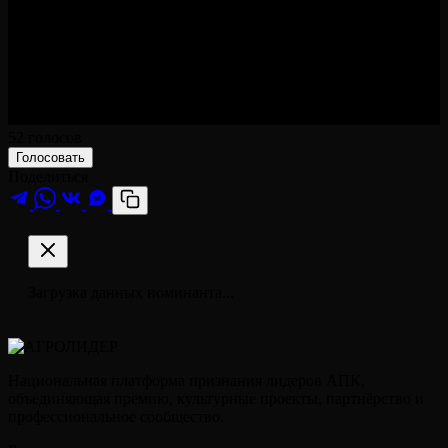
52
голосов
Голосовать
Поделиться
M
Загрузка данных номинанта...
Национальная платформа признания лидеров АПК,
объединяющая премию, культурные проекты, партнёрство и
профессиональное сообщество.