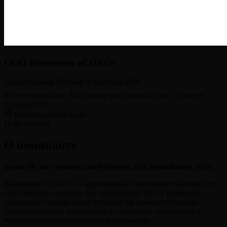
ООО Компания «СОКО»
Национальная Премия Агролидер 2026
Растениеводство
›
Масличное растениеводство
›
Среднее
предприятие
Краснодарский край
Информация
О номинанте
Более 30 лет создаем сою будущего для российского АПК
Компания «СОКО» — крупнейший производитель семян сои
собственной селекции. На протяжении 34 лет Компания
удерживает лидирующие позиции на рынке, постоянно
совершенствуясь, инвестируя в передовые технологии и
масштабируя селекционную деятельность.