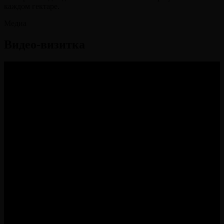
каждом гектаре.
Медиа
Видео-визитка