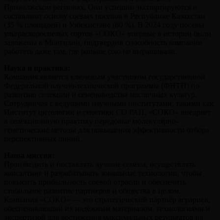
Приволжском регионах. Они успешно экспортируются и
составляют основу соевых посевов в Республике Казахстан
(35 % площадей) и Узбекистане (60 %). В 2024 году посевы
ультраскороспелых сортов «СОКО» впервые в истории были
заложены в Монголии, подтвердив способность компании
работать даже там, где раньше сою не выращивали.
Наука и практика:
Компания является ключевым участником государственной
Федеральной научно-технической программы (ФНТП) по
развитию селекции и семеноводства масличных культур.
Сотрудничая с ведущими научными институтами, такими как
Институт цитологии и генетики СО РАН, «СОКО» внедряет
в селекционную практику передовые молекулярно-
генетические методы для повышения эффективности отбора
перспективных линий.
Наша миссия:
Производить и поставлять лучшие семена, осуществлять
консалтинг и разрабатывать зональные технологии, чтобы
повысить прибыльность соевой отрасли и обеспечить
стабильное развитие партнеров и общества в целом.
Компания «СОКО» — это стратегический партнёр аграриев,
обеспечивающий их надёжным материалом, технологиями и
экспертизой для достижения максимальных результатов на