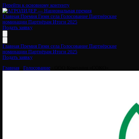
Перейти к основному контенту
Главная
Премия
Гимн села
Голосование
Партнёрские
номинации
Партнёрам
Итоги 2025
Подать заявку
Главная
Премия
Гимн села
Голосование
Партнёрские
номинации
Партнёрам
Итоги 2025
Подать заявку
Главная
›
Голосование
›
ООО Компания «СОКО»