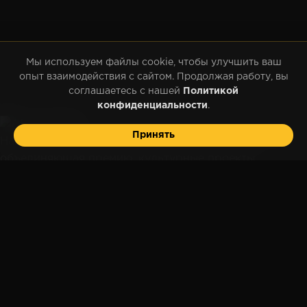
Мы используем файлы cookie, чтобы улучшить ваш
опыт взаимодействия с сайтом. Продолжая работу, вы
соглашаетесь с нашей
Политикой
конфиденциальности
.
Принять
Национальная платформа признания лидеров АПК,
объединяющая премию, культурные проекты,
партнёрство и профессиональное сообщество.
Разделы
Премия
Гимн села
Итоги 2025
Документы
Участие
Голосование