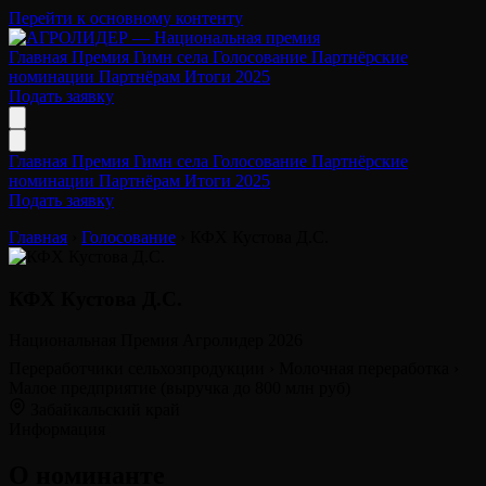
Перейти к основному контенту
Главная
Премия
Гимн села
Голосование
Партнёрские
номинации
Партнёрам
Итоги 2025
Подать заявку
Главная
Премия
Гимн села
Голосование
Партнёрские
номинации
Партнёрам
Итоги 2025
Подать заявку
Главная
›
Голосование
›
КФХ Кустова Д.С.
КФХ Кустова Д.С.
Национальная Премия Агролидер 2026
Переработчики сельхозпродукции
›
Молочная переработка
›
Малое предприятие (выручка до 800 млн руб)
Забайкальский край
Информация
О номинанте