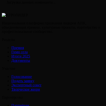
Загрузка данных номинанта...
Национальная платформа признания лидеров АПК,
объединяющая премию, культурные проекты, партнёрство и
профессиональное сообщество.
Разделы
Премия
Гимн села
Итоги 2025
Документы
Участие
Голосование
Подать заявку
Экспертный совет
Творческое жюри
Партнёрство
Партнёрам