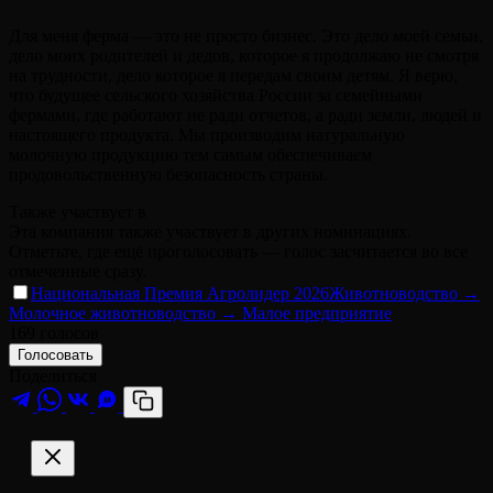
Для меня ферма — это не просто бизнес. Это дело моей семьи,
дело моих родителей и дедов, которое я продолжаю не смотря
на трудности, дело которое я передам своим детям. Я верю,
что будущее сельского хозяйства России за семейными
фермами, где работают не ради отчетов, а ради земли, людей и
настоящего продукта. Мы производим натуральную
молочную продукцию тем самым обеспечиваем
продовольственную безопасность страны.
Также участвует в
Эта компания также участвует в других номинациях.
Отметьте, где ещё проголосовать — голос засчитается во все
отмеченные сразу.
Национальная Премия Агролидер 2026
Животноводство →
Молочное животноводство → Малое предприятие
169
голосов
Голосовать
Поделиться
M