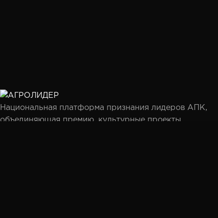
Национальная платформа признания лидеров АПК,
объединяющая премию, культурные проекты,
партнёрство и профессиональное сообщество.
Мы используем файлы cookie, чтобы улучшить ваш
Разделы
опыт взаимодействия с сайтом. Продолжая работу, вы
Премия
соглашаетесь с нашей
Политикой
конфиденциальности
.
Гимн села
Итоги 2025
Принять
Документы
Участие
Голосование