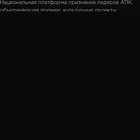
Национальная платформа признания лидеров АПК,
объединяющая премию, культурные проекты,
партнёрство и профессиональное сообщество.
Мы используем файлы cookie, чтобы улучшить ваш
Разделы
опыт взаимодействия с сайтом. Продолжая работу, вы
Премия
соглашаетесь с нашей
Политикой
конфиденциальности
.
Гимн села
Итоги 2025
Принять
Документы
Участие
Голосование
Подать заявку
Экспертный совет
Творческое жюри
Партнёрство
Партнёрам
Партнёры «Агролидер»
Для СМИ
Контакты