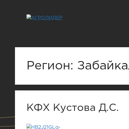
Перейти
к
содержимому
Регион:
Забайка
КФХ Кустова Д.С.