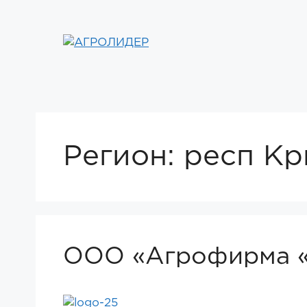
Перейти
к
содержимому
Регион:
респ К
ООО «Агрофирма «