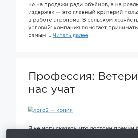
не на продажи ради объёмов, а на реа
издержек — это главный критерий поль
в работе агронома. В сельском хозяйст
условий: компания помогает принимать 
самым …
Читать далее
Профессия: Ветери
нас учат
Я не могу сказать, что достоин премии 
больше людей узнали про работу на фе