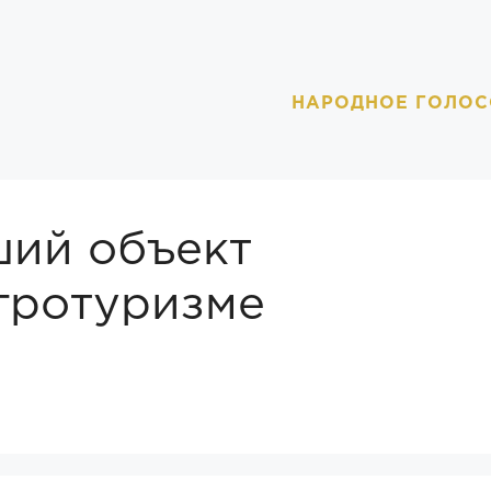
НАРОДНОЕ ГОЛОС
ий объект
гротуризме
 сельская база отдыха, эко-отель или
ории.